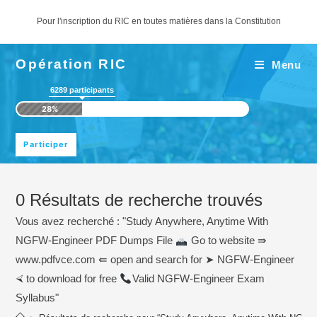
Pour l'inscription du RIC en toutes matières dans la Constitution
Opération RIC
Menu
6289
participants
28%
0
Résultats de recherche trouvés
Vous avez recherché : "Study Anywhere, Anytime With
NGFW-Engineer PDF Dumps File
Go to website ⇛
www.pdfvce.com ⇚ open and search for ➤ NGFW-Engineer
⮘ to download for free
Valid NGFW-Engineer Exam
Syllabus"