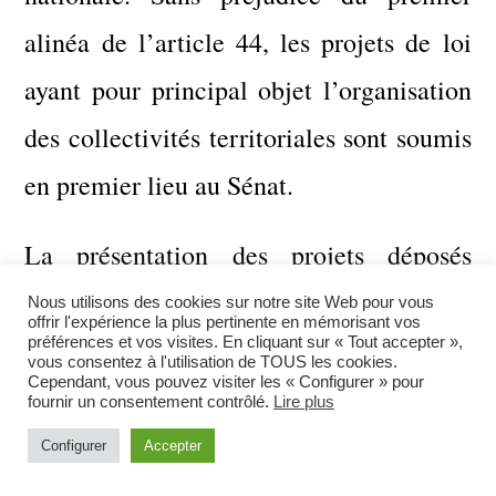
alinéa de l’article 44, les projets de loi
ayant pour principal objet l’organisation
des collectivités territoriales sont soumis
en premier lieu au Sénat.
La présentation des projets déposés
devant l’Assemblée nationale ou le Sénat
Nous utilisons des cookies sur notre site Web pour vous
offrir l'expérience la plus pertinente en mémorisant vos
répond aux conditions fixées par une loi
préférences et vos visites. En cliquant sur « Tout accepter »,
vous consentez à l'utilisation de TOUS les cookies.
Cependant, vous pouvez visiter les « Configurer » pour
organique.
fournir un consentement contrôlé.
Lire plus
Configurer
Accepter
Les projets de loi ne peuvent être inscrits