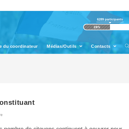
6289
participants
28%
e du coordinateur
Médias/Outils
Contacts
onstituant
re